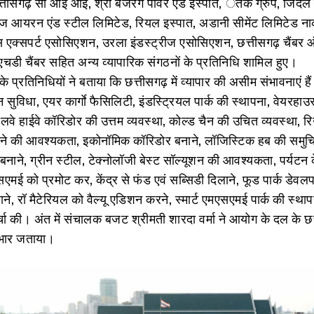
सगढ़ सी आई आई, श्री बजरंग पावर एंड इस्पात, ेंतकं ग्रुप, जिंदल 
रज आयरन एंड स्टील लिमिटेड, रियल इस्पात, अडानी सीमेंट लिमिटेड ना
इस एक्सपर्ट एसोसिएशन, उरला इंडस्ट्रीज एसोसिएशन, छत्तीसगढ़ चैंबर
ीएचडी चैंबर सहित अन्य व्यापारिक संगठनों के प्रतिनिधि शामिल हुए।
के प्रतिनिधियों ने बताया कि छत्तीसगढ़ में व्यापार की असीम संभावनाएं हैं।
 सुविधा, एयर कार्गाे फैसिलिटी, इंडस्ट्रियल पार्क की स्थापना, वेयरहा
ेलवे हाईवे कॉरिडोर की उत्तम व्यवस्था, कोल्ड चैन की उचित व्यवस्था, र
रने की आवश्यकता, इकोनॉमिक कॉरिडोर बनाने, लॉजिस्टिक हब की समुच
क बनाने, ग्रीन स्टील, टेक्नोलॉजी बेस्ट सॉल्यूशन की आवश्यकता, पर्यटन के क
एमई को प्रमोट कर, केंद्र से फंड एवं सब्सिडी दिलाने, फूड पार्क डेवलप
ढ़ाने, रॉ मैटेरियल को वैल्यू एडिशन करने, स्मार्ट एमएसएमई पार्क की स्थ
र्चा की। अंत में संचालक बजट श्रीमती शारदा वर्मा ने आयोग के दल के छ
आभार जताया।