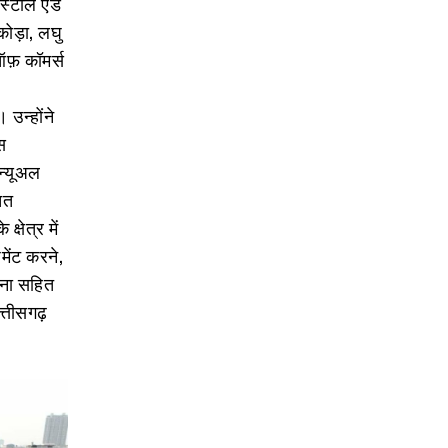
स्टील एंड
कोड़ा, लघु
 ऑफ़ कॉमर्स
 उन्होंने
उस
िन्यूअल
ित
्षेत्र में
मेंट करने,
ापना सहित
त्तीसगढ़