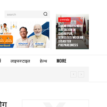
search
उत्तराखंड
DHAMI VISITS NDRF
BATTALION IN
GADARPUR,
STRESSES MODERN
DISASTER
PREPAREDNESS
म
लाइफस्टाइल
हेल्थ
MORE
योग