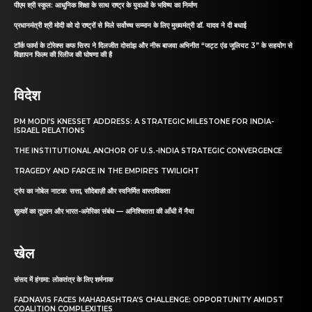
पीएम श्री स्कूल: आधुनिक शिक्षा के साथ राष्ट्र के युवाओं के भविष्य का निर्माण
प्रधानमंत्री श्री मोदी को दो राष्ट्रों से मिले सर्वोच्च सम्मान के लिए मुख्यमंत्री डॉ. यादव ने दी बधाई
टॉर्क फार्मा के टोरेक्स कफ सिरप ने दिलजीत दोसांझ और नीरू बाजवा अभिनीत “जट्ट एंड जूलियट 3” के सहयोग से
विज्ञापन फिल्म की रिलीज की घोषणा की है
विदेश
PM MODI’S KNESSET ADDRESS: A STRATEGIC MILESTONE FOR INDIA-
ISRAEL RELATIONS
THE INSTITUTIONAL ANCHOR OF U.S.-INDIA STRATEGIC CONVERGENCE
TRAGEDY AND FARCE IN THE EMPIRE’S TWILIGHT
ट्रंप का नोबेल नाटक: सत्ता, सौदेबाज़ी और स्वनिर्मित वास्तविकता
शुल्कों का तूफ़ान और भारत-अमेरिका संबंध — अनिश्चितता की आँधी में नैया
खेल
संसद में हंगामा: लोकतंत्र के लिए शर्मनाक
FADNAVIS FACES MAHARASHTRA’S CHALLENGE: OPPORTUNITY AMIDST
COALITION COMPLEXITIES