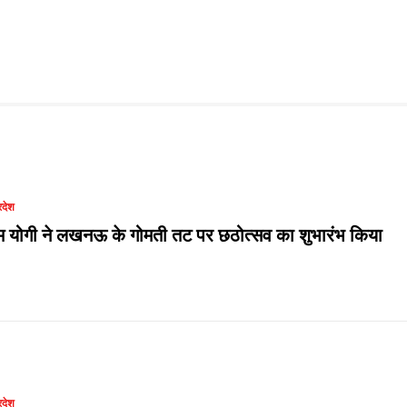
रदेश
म योगी ने लखनऊ के गोमती तट पर छठोत्सव का शुभारंभ किया
रदेश