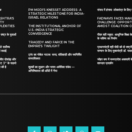
ाक
PM MODI’S KNESSET ADDRESS: A
संसद में हंगामा: लोकतंत्र के लिए 
STRATEGIC MILESTONE FOR INDIA-
ISRAEL RELATIONS
ASHTRA’S
FADNAVIS FACES MA
ITY
CHALLENGE: OPPORT
LEXITIES
THE INSTITUTIONAL ANCHOR OF
AMIDST COALITION C
U.S.-INDIA STRATEGIC
CONVERGENCE
ाष्ट्र के युवाओं
पीएम श्री स्कूल: आधुनिक शिक्षा के
के भविष्य का निर्माण
TRAGEDY AND FARCE IN THE
EMPIRE’S TWILIGHT
ले सर्वोच्च
प्रधानमंत्री श्री मोदी को दो राष्ट्रो
दी बधाई
सम्मान के लिए मुख्यमंत्री डॉ. याद
ट्रंप का नोबेल नाटक: सत्ता, सौदेबाज़ी और स्वनिर्मित
वास्तविकता
िलजीत दोसांझ और
जोहर कप में मध्यप्रदेश अकादमी क
यट 3” के सहयो
शानदार प्रदर्शन
 की है
शुल्कों का तूफ़ान और भारत-अमेरिका संबंध —
अनिश्चितता की आँधी में नैया