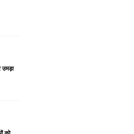
र उमड़ा
ों को