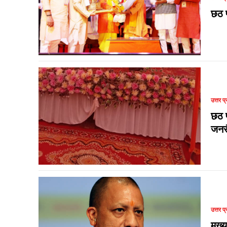
छठ प
उत्तर प्
छठ प
जनस
उत्तर प्
मुख्