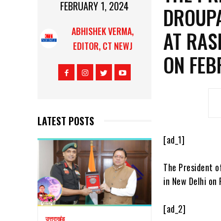
FEBRUARY 1, 2024
DROUPA
ABHISHEK VERMA,
AT RAS
EDITOR, CT NEWJ
ON FEB
LATEST POSTS
[ad_1]
The President o
in New Delhi on
[ad_2]
उत्तराखंड