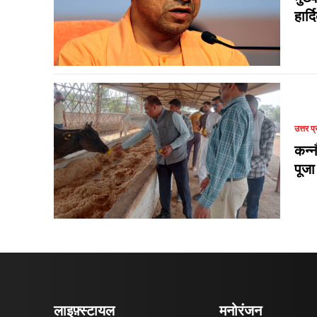
हार्
उत्तर प्
कन्न
पूजा
लाइफ़्स्टायल
मनोरंजन