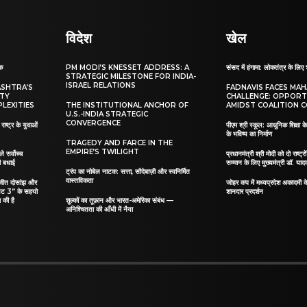
विदेश
खेल
ाक
PM MODI’S KNESSET ADDRESS: A
संसद में हंगामा: लोकतंत्र के लिए 
STRATEGIC MILESTONE FOR INDIA-
ISRAEL RELATIONS
ASHTRA’S
FADNAVIS FACES MA
ITY
CHALLENGE: OPPORT
LEXITIES
THE INSTITUTIONAL ANCHOR OF
AMIDST COALITION C
U.S.-INDIA STRATEGIC
CONVERGENCE
ाष्ट्र के युवाओं
पीएम श्री स्कूल: आधुनिक शिक्षा के
के भविष्य का निर्माण
TRAGEDY AND FARCE IN THE
EMPIRE’S TWILIGHT
ले सर्वोच्च
प्रधानमंत्री श्री मोदी को दो राष्ट्रो
दी बधाई
सम्मान के लिए मुख्यमंत्री डॉ. याद
ट्रंप का नोबेल नाटक: सत्ता, सौदेबाज़ी और स्वनिर्मित
वास्तविकता
िलजीत दोसांझ और
जोहर कप में मध्यप्रदेश अकादमी क
यट 3” के सहयो
शानदार प्रदर्शन
 की है
शुल्कों का तूफ़ान और भारत-अमेरिका संबंध —
अनिश्चितता की आँधी में नैया