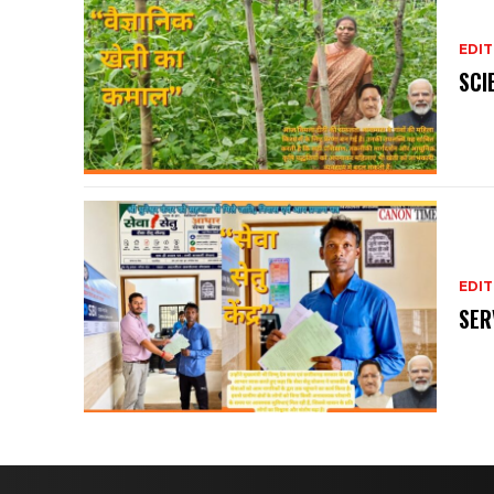
EDIT
SCI
EDIT
SER