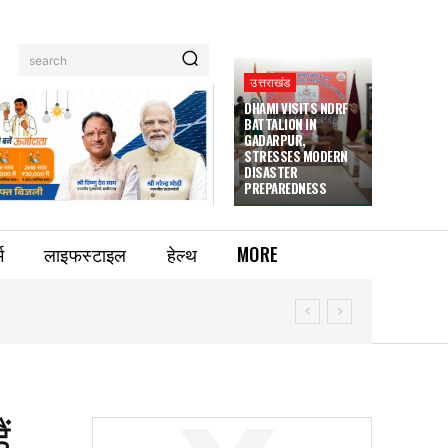
search
उत्तराखंड
DHAMI VISITS NDRF
BATTALION IN
GADARPUR,
STRESSES MODERN
DISASTER
PREPAREDNESS
म
लाइफस्टाइल
हेल्थ
MORE
ं