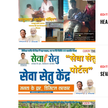
EDIT
HEA
EDIT
SEV