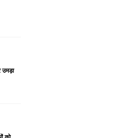
र उमड़ा
ों को