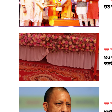
छठ प
उत्तर प्
छठ प
जनस
उत्तर प्
मुख्