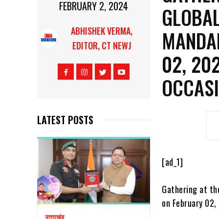
FEBRUARY 2, 2024
GLOBAL
ABHISHEK VERMA,
MANDAP
EDITOR, CT NEWJ
02, 20
OCCASI
LATEST POSTS
[ad_1]
Gathering at th
on February 02,
उत्तराखंड