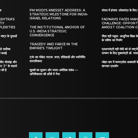
ाक
PM MODI’S KNESSET ADDRESS: A
संसद में हंगामा: लोकतंत्र के लिए 
STRATEGIC MILESTONE FOR INDIA-
ISRAEL RELATIONS
ASHTRA’S
FADNAVIS FACES MA
ITY
CHALLENGE: OPPORT
LEXITIES
THE INSTITUTIONAL ANCHOR OF
AMIDST COALITION C
U.S.-INDIA STRATEGIC
CONVERGENCE
ाष्ट्र के युवाओं
पीएम श्री स्कूल: आधुनिक शिक्षा के
के भविष्य का निर्माण
TRAGEDY AND FARCE IN THE
EMPIRE’S TWILIGHT
ले सर्वोच्च
प्रधानमंत्री श्री मोदी को दो राष्ट्रो
दी बधाई
सम्मान के लिए मुख्यमंत्री डॉ. याद
ट्रंप का नोबेल नाटक: सत्ता, सौदेबाज़ी और स्वनिर्मित
वास्तविकता
िलजीत दोसांझ और
जोहर कप में मध्यप्रदेश अकादमी क
यट 3” के सहयो
शानदार प्रदर्शन
 की है
शुल्कों का तूफ़ान और भारत-अमेरिका संबंध —
अनिश्चितता की आँधी में नैया