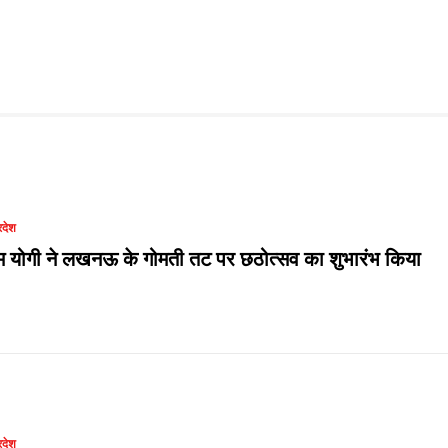
रदेश
म योगी ने लखनऊ के गोमती तट पर छठोत्सव का शुभारंभ किया
रदेश