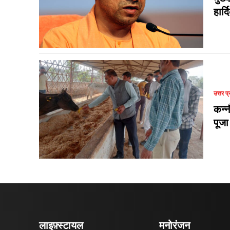
हार्
उत्तर प्
कन्न
पूजा
लाइफ़्स्टायल
मनोरंजन