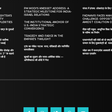
ाक
PM MODI’S KNESSET ADDRESS: A
संसद में हंगामा: लोकतंत्र के लिए 
STRATEGIC MILESTONE FOR INDIA-
ISRAEL RELATIONS
ASHTRA’S
FADNAVIS FACES MA
ITY
CHALLENGE: OPPORT
LEXITIES
THE INSTITUTIONAL ANCHOR OF
AMIDST COALITION C
U.S.-INDIA STRATEGIC
CONVERGENCE
ाष्ट्र के युवाओं
पीएम श्री स्कूल: आधुनिक शिक्षा के
के भविष्य का निर्माण
TRAGEDY AND FARCE IN THE
EMPIRE’S TWILIGHT
ले सर्वोच्च
प्रधानमंत्री श्री मोदी को दो राष्ट्रो
दी बधाई
सम्मान के लिए मुख्यमंत्री डॉ. याद
ट्रंप का नोबेल नाटक: सत्ता, सौदेबाज़ी और स्वनिर्मित
वास्तविकता
िलजीत दोसांझ और
जोहर कप में मध्यप्रदेश अकादमी क
यट 3” के सहयो
शानदार प्रदर्शन
 की है
शुल्कों का तूफ़ान और भारत-अमेरिका संबंध —
अनिश्चितता की आँधी में नैया