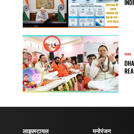
IND
भारत
DHA
REA
लाइफ़्स्टायल
मनोरंजन