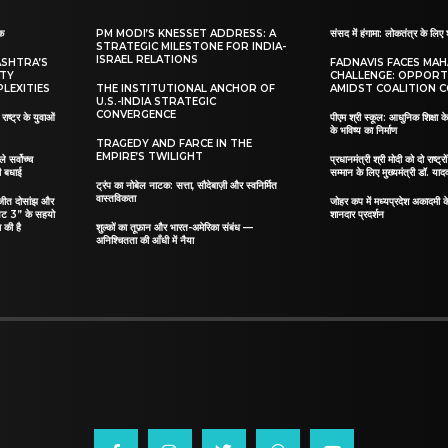
ाक
PM MODI’S KNESSET ADDRESS: A
संसद में हंगामा: लोकतंत्र के लिए 
STRATEGIC MILESTONE FOR INDIA-
ISRAEL RELATIONS
ASHTRA’S
FADNAVIS FACES MA
ITY
CHALLENGE: OPPORT
LEXITIES
THE INSTITUTIONAL ANCHOR OF
AMIDST COALITION C
U.S.-INDIA STRATEGIC
CONVERGENCE
ाष्ट्र के युवाओं
पीएम श्री स्कूल: आधुनिक शिक्षा के
के भविष्य का निर्माण
TRAGEDY AND FARCE IN THE
EMPIRE’S TWILIGHT
ले सर्वोच्च
प्रधानमंत्री श्री मोदी को दो राष्ट्रो
दी बधाई
सम्मान के लिए मुख्यमंत्री डॉ. याद
ट्रंप का नोबेल नाटक: सत्ता, सौदेबाज़ी और स्वनिर्मित
वास्तविकता
िलजीत दोसांझ और
जोहर कप में मध्यप्रदेश अकादमी क
यट 3” के सहयो
शानदार प्रदर्शन
 की है
शुल्कों का तूफ़ान और भारत-अमेरिका संबंध —
अनिश्चितता की आँधी में नैया