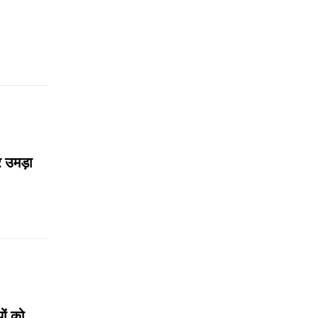
र उमड़ा
ों को