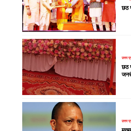
छठ प
उत्तर प्
छठ प
जनस
उत्तर प्
मुख्