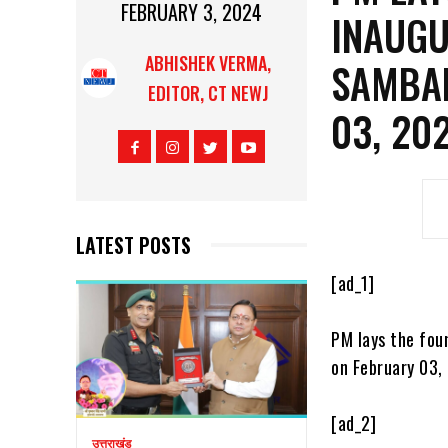
FEBRUARY 3, 2024
INAUGU
ABHISHEK VERMA,
SAMBAL
EDITOR, CT NEWJ
03, 20
LATEST POSTS
[ad_1]
PM lays the fou
on February 03,
[ad_2]
उत्तराखंड