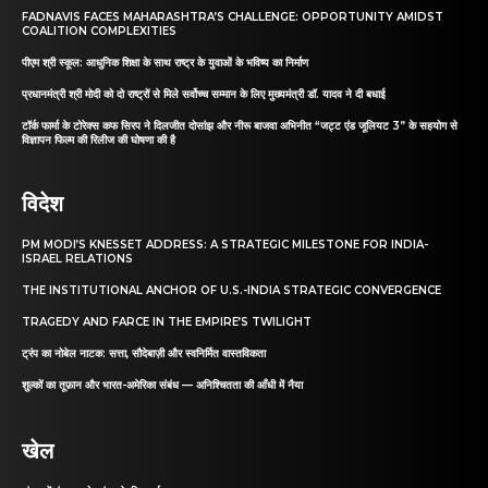
FADNAVIS FACES MAHARASHTRA’S CHALLENGE: OPPORTUNITY AMIDST
COALITION COMPLEXITIES
पीएम श्री स्कूल: आधुनिक शिक्षा के साथ राष्ट्र के युवाओं के भविष्य का निर्माण
प्रधानमंत्री श्री मोदी को दो राष्ट्रों से मिले सर्वोच्च सम्मान के लिए मुख्यमंत्री डॉ. यादव ने दी बधाई
टॉर्क फार्मा के टोरेक्स कफ सिरप ने दिलजीत दोसांझ और नीरू बाजवा अभिनीत “जट्ट एंड जूलियट 3” के सहयोग से
विज्ञापन फिल्म की रिलीज की घोषणा की है
विदेश
PM MODI’S KNESSET ADDRESS: A STRATEGIC MILESTONE FOR INDIA-
ISRAEL RELATIONS
THE INSTITUTIONAL ANCHOR OF U.S.-INDIA STRATEGIC CONVERGENCE
TRAGEDY AND FARCE IN THE EMPIRE’S TWILIGHT
ट्रंप का नोबेल नाटक: सत्ता, सौदेबाज़ी और स्वनिर्मित वास्तविकता
शुल्कों का तूफ़ान और भारत-अमेरिका संबंध — अनिश्चितता की आँधी में नैया
खेल