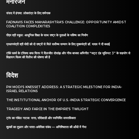
मनोरंजन
संसद में हंगामा: लोकतंत्र के लिए शर्मनाक
FADNAVIS FACES MAHARASHTRA’S CHALLENGE: OPPORTUNITY AMIDST
COALITION COMPLEXITIES
पीएम श्री स्कूल: आधुनिक शिक्षा के साथ राष्ट्र के युवाओं के भविष्य का निर्माण
प्रधानमंत्री श्री मोदी को दो राष्ट्रों से मिले सर्वोच्च सम्मान के लिए मुख्यमंत्री डॉ. यादव ने दी बधाई
टॉर्क फार्मा के टोरेक्स कफ सिरप ने दिलजीत दोसांझ और नीरू बाजवा अभिनीत “जट्ट एंड जूलियट 3” के सहयोग से
विज्ञापन फिल्म की रिलीज की घोषणा की है
विदेश
PM MODI’S KNESSET ADDRESS: A STRATEGIC MILESTONE FOR INDIA-
ISRAEL RELATIONS
THE INSTITUTIONAL ANCHOR OF U.S.-INDIA STRATEGIC CONVERGENCE
TRAGEDY AND FARCE IN THE EMPIRE’S TWILIGHT
ट्रंप का नोबेल नाटक: सत्ता, सौदेबाज़ी और स्वनिर्मित वास्तविकता
शुल्कों का तूफ़ान और भारत-अमेरिका संबंध — अनिश्चितता की आँधी में नैया