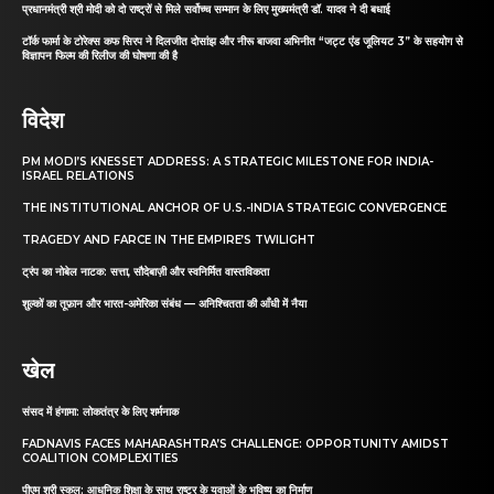
प्रधानमंत्री श्री मोदी को दो राष्ट्रों से मिले सर्वोच्च सम्मान के लिए मुख्यमंत्री डॉ. यादव ने दी बधाई
टॉर्क फार्मा के टोरेक्स कफ सिरप ने दिलजीत दोसांझ और नीरू बाजवा अभिनीत “जट्ट एंड जूलियट 3” के सहयोग से
विज्ञापन फिल्म की रिलीज की घोषणा की है
विदेश
PM MODI’S KNESSET ADDRESS: A STRATEGIC MILESTONE FOR INDIA-
ISRAEL RELATIONS
THE INSTITUTIONAL ANCHOR OF U.S.-INDIA STRATEGIC CONVERGENCE
TRAGEDY AND FARCE IN THE EMPIRE’S TWILIGHT
ट्रंप का नोबेल नाटक: सत्ता, सौदेबाज़ी और स्वनिर्मित वास्तविकता
शुल्कों का तूफ़ान और भारत-अमेरिका संबंध — अनिश्चितता की आँधी में नैया
खेल
संसद में हंगामा: लोकतंत्र के लिए शर्मनाक
FADNAVIS FACES MAHARASHTRA’S CHALLENGE: OPPORTUNITY AMIDST
COALITION COMPLEXITIES
पीएम श्री स्कूल: आधुनिक शिक्षा के साथ राष्ट्र के युवाओं के भविष्य का निर्माण