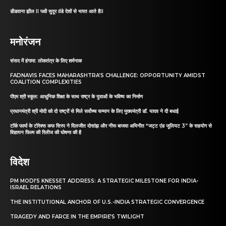
डीडवाना झील II पक्षी सुदूर ठंडे देशों से भारत आते हैII
मनोरंजन
संसद में हंगामा: लोकतंत्र के लिए शर्मनाक
FADNAVIS FACES MAHARASHTRA’S CHALLENGE: OPPORTUNITY AMIDST
COALITION COMPLEXITIES
पीएम श्री स्कूल: आधुनिक शिक्षा के साथ राष्ट्र के युवाओं के भविष्य का निर्माण
प्रधानमंत्री श्री मोदी को दो राष्ट्रों से मिले सर्वोच्च सम्मान के लिए मुख्यमंत्री डॉ. यादव ने दी बधाई
टॉर्क फार्मा के टोरेक्स कफ सिरप ने दिलजीत दोसांझ और नीरू बाजवा अभिनीत “जट्ट एंड जूलियट 3” के सहयोग से
विज्ञापन फिल्म की रिलीज की घोषणा की है
विदेश
PM MODI’S KNESSET ADDRESS: A STRATEGIC MILESTONE FOR INDIA-
ISRAEL RELATIONS
THE INSTITUTIONAL ANCHOR OF U.S.-INDIA STRATEGIC CONVERGENCE
TRAGEDY AND FARCE IN THE EMPIRE’S TWILIGHT