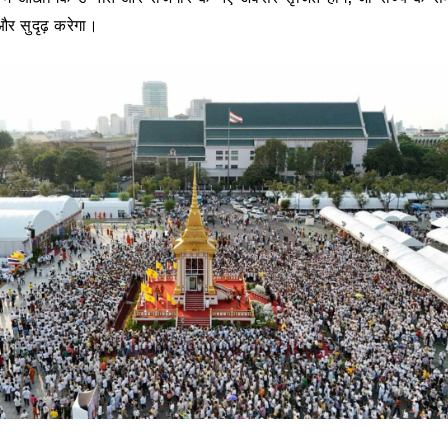
र सुदृढ़ करेगा।