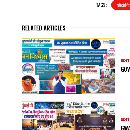
TAGS:
औद्योगि
RELATED ARTICLES
EDIT
GOV
EDIT
GWA