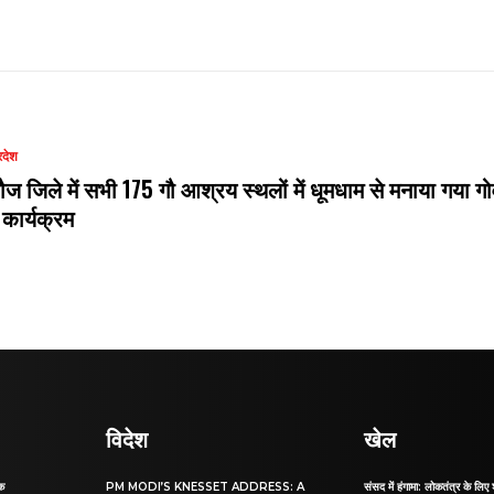
रदेश
ौज जिले में सभी 175 गौ आश्रय स्थलों में धूमधाम से मनाया गया गो
 कार्यक्रम
विदेश
खेल
ाक
PM MODI’S KNESSET ADDRESS: A
संसद में हंगामा: लोकतंत्र के लिए 