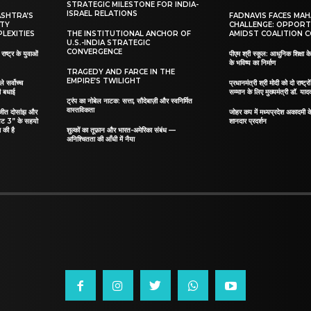
STRATEGIC MILESTONE FOR INDIA-
ISRAEL RELATIONS
ASHTRA’S
FADNAVIS FACES MA
ITY
CHALLENGE: OPPORT
LEXITIES
THE INSTITUTIONAL ANCHOR OF
AMIDST COALITION C
U.S.-INDIA STRATEGIC
CONVERGENCE
ाष्ट्र के युवाओं
पीएम श्री स्कूल: आधुनिक शिक्षा के
के भविष्य का निर्माण
TRAGEDY AND FARCE IN THE
EMPIRE’S TWILIGHT
ले सर्वोच्च
प्रधानमंत्री श्री मोदी को दो राष्ट्रो
दी बधाई
सम्मान के लिए मुख्यमंत्री डॉ. याद
ट्रंप का नोबेल नाटक: सत्ता, सौदेबाज़ी और स्वनिर्मित
वास्तविकता
िलजीत दोसांझ और
जोहर कप में मध्यप्रदेश अकादमी क
यट 3” के सहयो
शानदार प्रदर्शन
 की है
शुल्कों का तूफ़ान और भारत-अमेरिका संबंध —
अनिश्चितता की आँधी में नैया