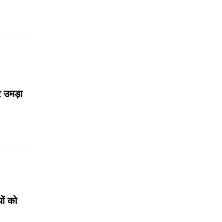
र उमड़ा
ों को