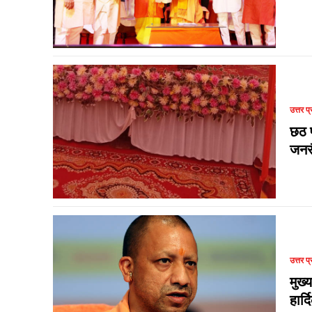
उत्तर प्
छठ प
जनस
उत्तर प्
मुख्
हार्