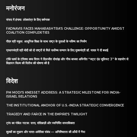
मनोरंजन
संसद में हंगामा: लोकतंत्र के लिए शर्मनाक
FADNAVIS FACES MAHARASHTRA’S CHALLENGE: OPPORTUNITY AMIDST
COALITION COMPLEXITIES
पीएम श्री स्कूल: आधुनिक शिक्षा के साथ राष्ट्र के युवाओं के भविष्य का निर्माण
प्रधानमंत्री श्री मोदी को दो राष्ट्रों से मिले सर्वोच्च सम्मान के लिए मुख्यमंत्री डॉ. यादव ने दी बधाई
टॉर्क फार्मा के टोरेक्स कफ सिरप ने दिलजीत दोसांझ और नीरू बाजवा अभिनीत “जट्ट एंड जूलियट 3” के सहयोग से
विज्ञापन फिल्म की रिलीज की घोषणा की है
विदेश
PM MODI’S KNESSET ADDRESS: A STRATEGIC MILESTONE FOR INDIA-
ISRAEL RELATIONS
THE INSTITUTIONAL ANCHOR OF U.S.-INDIA STRATEGIC CONVERGENCE
TRAGEDY AND FARCE IN THE EMPIRE’S TWILIGHT
ट्रंप का नोबेल नाटक: सत्ता, सौदेबाज़ी और स्वनिर्मित वास्तविकता
शुल्कों का तूफ़ान और भारत-अमेरिका संबंध — अनिश्चितता की आँधी में नैया