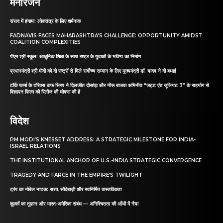
मनोरंजन
संसद में हंगामा: लोकतंत्र के लिए शर्मनाक
FADNAVIS FACES MAHARASHTRA’S CHALLENGE: OPPORTUNITY AMIDST
COALITION COMPLEXITIES
पीएम श्री स्कूल: आधुनिक शिक्षा के साथ राष्ट्र के युवाओं के भविष्य का निर्माण
प्रधानमंत्री श्री मोदी को दो राष्ट्रों से मिले सर्वोच्च सम्मान के लिए मुख्यमंत्री डॉ. यादव ने दी बधाई
टॉर्क फार्मा के टोरेक्स कफ सिरप ने दिलजीत दोसांझ और नीरू बाजवा अभिनीत “जट्ट एंड जूलियट 3” के सहयोग से
विज्ञापन फिल्म की रिलीज की घोषणा की है
विदेश
PM MODI’S KNESSET ADDRESS: A STRATEGIC MILESTONE FOR INDIA-
ISRAEL RELATIONS
THE INSTITUTIONAL ANCHOR OF U.S.-INDIA STRATEGIC CONVERGENCE
TRAGEDY AND FARCE IN THE EMPIRE’S TWILIGHT
ट्रंप का नोबेल नाटक: सत्ता, सौदेबाज़ी और स्वनिर्मित वास्तविकता
शुल्कों का तूफ़ान और भारत-अमेरिका संबंध — अनिश्चितता की आँधी में नैया