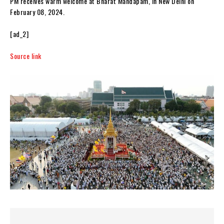
PM receives warm welcome at Bharat Mandapam, in New Delhi on
February 08, 2024.
[ad_2]
Source link