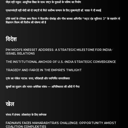
पीएम श्री स्कूल: आधुनिक शिक्षा के साथ राष्ट्र के युवाओं के भविष्य का निर्माण
प्रधानमंत्री श्री मोदी को दो राष्ट्रों से मिले सर्वोच्च सम्मान के लिए मुख्यमंत्री डॉ. यादव ने दी बधाई
टॉर्क फार्मा के टोरेक्स कफ सिरप ने दिलजीत दोसांझ और नीरू बाजवा अभिनीत “जट्ट एंड जूलियट 3” के सहयोग से
विज्ञापन फिल्म की रिलीज की घोषणा की है
विदेश
PM MODI’S KNESSET ADDRESS: A STRATEGIC MILESTONE FOR INDIA-
ISRAEL RELATIONS
THE INSTITUTIONAL ANCHOR OF U.S.-INDIA STRATEGIC CONVERGENCE
TRAGEDY AND FARCE IN THE EMPIRE’S TWILIGHT
ट्रंप का नोबेल नाटक: सत्ता, सौदेबाज़ी और स्वनिर्मित वास्तविकता
शुल्कों का तूफ़ान और भारत-अमेरिका संबंध — अनिश्चितता की आँधी में नैया
खेल
संसद में हंगामा: लोकतंत्र के लिए शर्मनाक
FADNAVIS FACES MAHARASHTRA’S CHALLENGE: OPPORTUNITY AMIDST
COALITION COMPLEXITIES