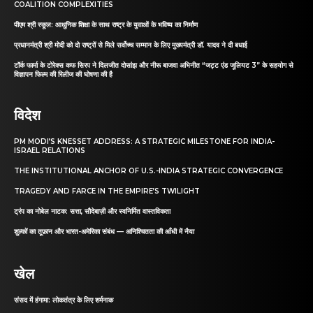
COALITION COMPLEXITIES
पीएम श्री स्कूल: आधुनिक शिक्षा के साथ राष्ट्र के युवाओं के भविष्य का निर्माण
प्रधानमंत्री श्री मोदी को दो राष्ट्रों से मिले सर्वोच्च सम्मान के लिए मुख्यमंत्री डॉ. यादव ने दी बधाई
टॉर्क फार्मा के टोरेक्स कफ सिरप ने दिलजीत दोसांझ और नीरू बाजवा अभिनीत “जट्ट एंड जूलियट 3” के सहयोग से
विज्ञापन फिल्म की रिलीज की घोषणा की है
विदेश
PM MODI’S KNESSET ADDRESS: A STRATEGIC MILESTONE FOR INDIA-
ISRAEL RELATIONS
THE INSTITUTIONAL ANCHOR OF U.S.-INDIA STRATEGIC CONVERGENCE
TRAGEDY AND FARCE IN THE EMPIRE’S TWILIGHT
ट्रंप का नोबेल नाटक: सत्ता, सौदेबाज़ी और स्वनिर्मित वास्तविकता
शुल्कों का तूफ़ान और भारत-अमेरिका संबंध — अनिश्चितता की आँधी में नैया
खेल
संसद में हंगामा: लोकतंत्र के लिए शर्मनाक