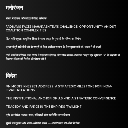
मनोरंजन
संसद में हंगामा: लोकतंत्र के लिए शर्मनाक
FADNAVIS FACES MAHARASHTRA’S CHALLENGE: OPPORTUNITY AMIDST
COALITION COMPLEXITIES
पीएम श्री स्कूल: आधुनिक शिक्षा के साथ राष्ट्र के युवाओं के भविष्य का निर्माण
प्रधानमंत्री श्री मोदी को दो राष्ट्रों से मिले सर्वोच्च सम्मान के लिए मुख्यमंत्री डॉ. यादव ने दी बधाई
टॉर्क फार्मा के टोरेक्स कफ सिरप ने दिलजीत दोसांझ और नीरू बाजवा अभिनीत “जट्ट एंड जूलियट 3” के सहयोग से
विज्ञापन फिल्म की रिलीज की घोषणा की है
विदेश
PM MODI’S KNESSET ADDRESS: A STRATEGIC MILESTONE FOR INDIA-
ISRAEL RELATIONS
THE INSTITUTIONAL ANCHOR OF U.S.-INDIA STRATEGIC CONVERGENCE
TRAGEDY AND FARCE IN THE EMPIRE’S TWILIGHT
ट्रंप का नोबेल नाटक: सत्ता, सौदेबाज़ी और स्वनिर्मित वास्तविकता
शुल्कों का तूफ़ान और भारत-अमेरिका संबंध — अनिश्चितता की आँधी में नैया