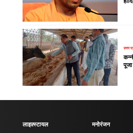
हार्
उत्तर प्
कन्न
पूजा
लाइफ़्स्टायल
मनोरंजन