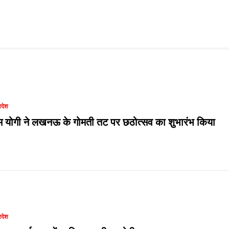
रदेश
म योगी ने लखनऊ के गोमती तट पर छठोत्सव का शुभारंभ किया
रदेश