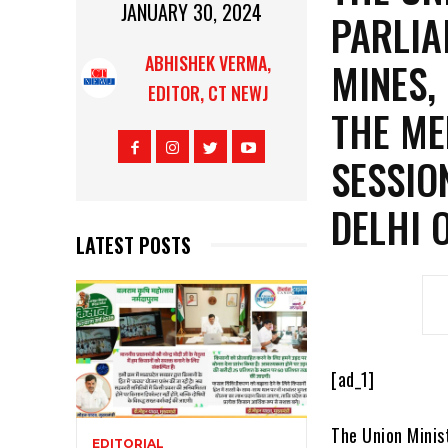
JANUARY 30, 2024
PARLIA
ABHISHEK VERMA,
MINES,
EDITOR, CT NEWJ
THE ME
SESSIO
DELHI 
LATEST POSTS
[ad_1]
The Union Minist
EDITORIAL