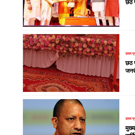
छठ प
उत्तर प्
छठ प
जनस
उत्तर प्
मुख्