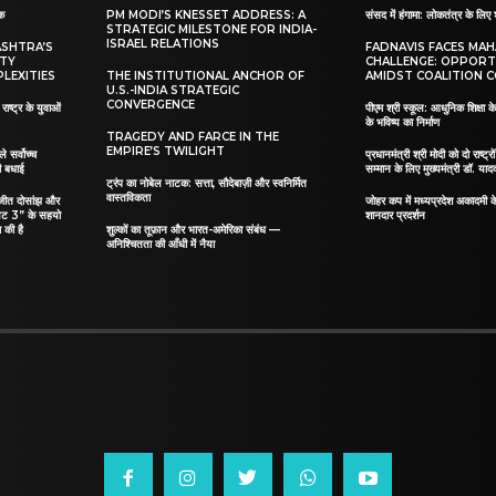
ाक
PM MODI’S KNESSET ADDRESS: A
संसद में हंगामा: लोकतंत्र के लिए 
STRATEGIC MILESTONE FOR INDIA-
ISRAEL RELATIONS
ASHTRA’S
FADNAVIS FACES MA
ITY
CHALLENGE: OPPORT
LEXITIES
THE INSTITUTIONAL ANCHOR OF
AMIDST COALITION C
U.S.-INDIA STRATEGIC
CONVERGENCE
ाष्ट्र के युवाओं
पीएम श्री स्कूल: आधुनिक शिक्षा के
के भविष्य का निर्माण
TRAGEDY AND FARCE IN THE
EMPIRE’S TWILIGHT
ले सर्वोच्च
प्रधानमंत्री श्री मोदी को दो राष्ट्रो
दी बधाई
सम्मान के लिए मुख्यमंत्री डॉ. याद
ट्रंप का नोबेल नाटक: सत्ता, सौदेबाज़ी और स्वनिर्मित
वास्तविकता
िलजीत दोसांझ और
जोहर कप में मध्यप्रदेश अकादमी क
यट 3” के सहयो
शानदार प्रदर्शन
 की है
शुल्कों का तूफ़ान और भारत-अमेरिका संबंध —
अनिश्चितता की आँधी में नैया