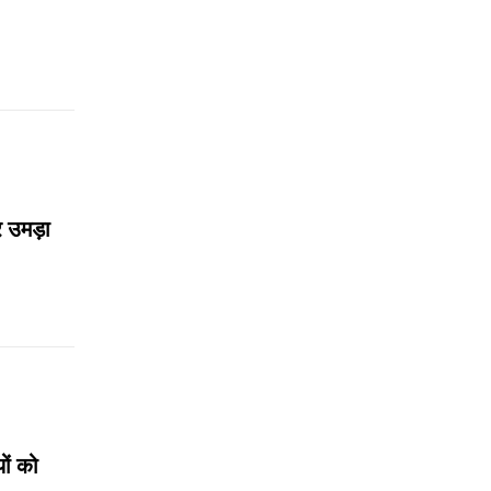
र उमड़ा
ों को