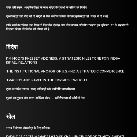
पीएम श्री स्कूल: आधुनिक शिक्षा के साथ राष्ट्र के युवाओं के भविष्य का निर्माण
प्रधानमंत्री श्री मोदी को दो राष्ट्रों से मिले सर्वोच्च सम्मान के लिए मुख्यमंत्री डॉ. यादव ने दी बधाई
टॉर्क फार्मा के टोरेक्स कफ सिरप ने दिलजीत दोसांझ और नीरू बाजवा अभिनीत “जट्ट एंड जूलियट 3” के सहयोग से
विज्ञापन फिल्म की रिलीज की घोषणा की है
विदेश
PM MODI’S KNESSET ADDRESS: A STRATEGIC MILESTONE FOR INDIA-
ISRAEL RELATIONS
THE INSTITUTIONAL ANCHOR OF U.S.-INDIA STRATEGIC CONVERGENCE
TRAGEDY AND FARCE IN THE EMPIRE’S TWILIGHT
ट्रंप का नोबेल नाटक: सत्ता, सौदेबाज़ी और स्वनिर्मित वास्तविकता
शुल्कों का तूफ़ान और भारत-अमेरिका संबंध — अनिश्चितता की आँधी में नैया
खेल
संसद में हंगामा: लोकतंत्र के लिए शर्मनाक
FADNAVIS FACES MAHARASHTRA’S CHALLENGE: OPPORTUNITY AMIDST