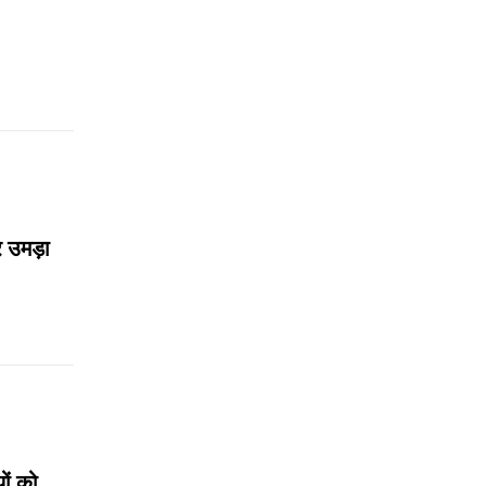
र उमड़ा
ों को