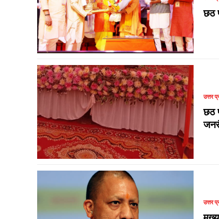
छठ प
उत्तर प्
छठ प
जनस
उत्तर प्
मुख्