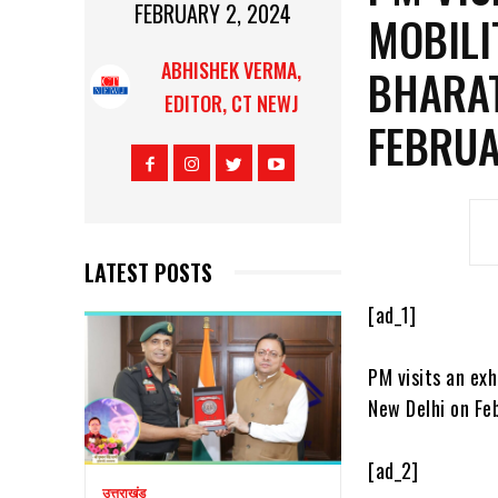
FEBRUARY 2, 2024
MOBILI
ABHISHEK VERMA,
BHARAT
EDITOR, CT NEWJ
FEBRUA
LATEST POSTS
[ad_1]
PM visits an ex
New Delhi on Fe
[ad_2]
उत्तराखंड