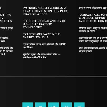
ाक
PM MODI’S KNESSET ADDRESS: A
संसद में हंगामा: लोकतंत्र के लिए 
STRATEGIC MILESTONE FOR INDIA-
ISRAEL RELATIONS
ASHTRA’S
FADNAVIS FACES MA
ITY
CHALLENGE: OPPORT
LEXITIES
THE INSTITUTIONAL ANCHOR OF
AMIDST COALITION C
U.S.-INDIA STRATEGIC
CONVERGENCE
ाष्ट्र के युवाओं
पीएम श्री स्कूल: आधुनिक शिक्षा के
के भविष्य का निर्माण
TRAGEDY AND FARCE IN THE
EMPIRE’S TWILIGHT
ले सर्वोच्च
प्रधानमंत्री श्री मोदी को दो राष्ट्रो
दी बधाई
सम्मान के लिए मुख्यमंत्री डॉ. याद
ट्रंप का नोबेल नाटक: सत्ता, सौदेबाज़ी और स्वनिर्मित
वास्तविकता
िलजीत दोसांझ और
जोहर कप में मध्यप्रदेश अकादमी क
यट 3” के सहयो
शानदार प्रदर्शन
 की है
शुल्कों का तूफ़ान और भारत-अमेरिका संबंध —
अनिश्चितता की आँधी में नैया