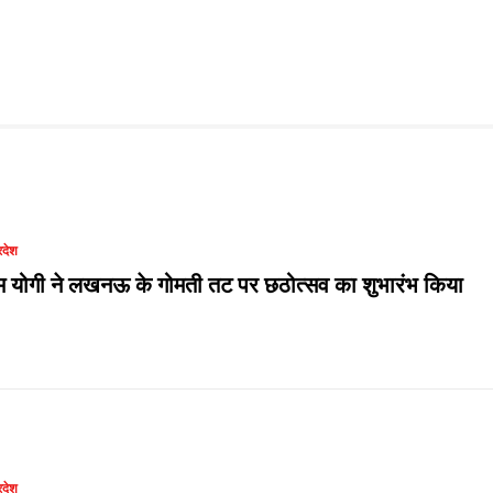
रदेश
म योगी ने लखनऊ के गोमती तट पर छठोत्सव का शुभारंभ किया
रदेश