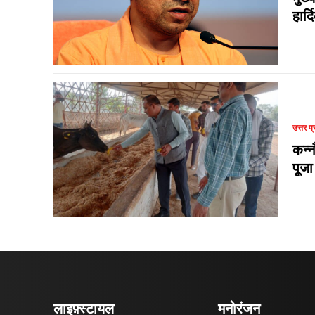
हार्
उत्तर प्
कन्न
पूजा
लाइफ़्स्टायल
मनोरंजन