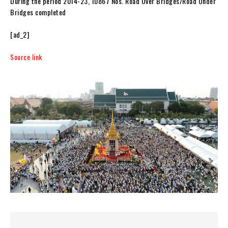
During the period 2014-23, 10867 Nos. Road Over Bridges/Road Under
Bridges completed
[ad_2]
Source link