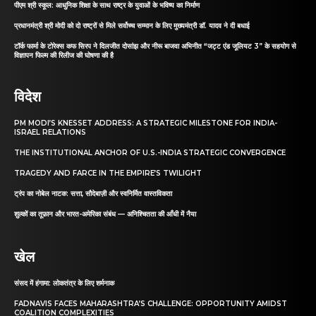
पीएम श्री स्कूल: आधुनिक शिक्षा के साथ राष्ट्र के युवाओं के भविष्य का निर्माण
प्रधानमंत्री श्री मोदी को दो राष्ट्रों से मिले सर्वोच्च सम्मान के लिए मुख्यमंत्री डॉ. यादव ने दी बधाई
टॉर्क फार्मा के टोरेक्स कफ सिरप ने दिलजीत दोसांझ और नीरू बाजवा अभिनीत “जट्ट एंड जूलियट 3” के सहयोग से
विज्ञापन फिल्म की रिलीज की घोषणा की है
विदेश
PM MODI’S KNESSET ADDRESS: A STRATEGIC MILESTONE FOR INDIA-
ISRAEL RELATIONS
THE INSTITUTIONAL ANCHOR OF U.S.-INDIA STRATEGIC CONVERGENCE
TRAGEDY AND FARCE IN THE EMPIRE’S TWILIGHT
ट्रंप का नोबेल नाटक: सत्ता, सौदेबाज़ी और स्वनिर्मित वास्तविकता
शुल्कों का तूफ़ान और भारत-अमेरिका संबंध — अनिश्चितता की आँधी में नैया
खेल
संसद में हंगामा: लोकतंत्र के लिए शर्मनाक
FADNAVIS FACES MAHARASHTRA’S CHALLENGE: OPPORTUNITY AMIDST
COALITION COMPLEXITIES