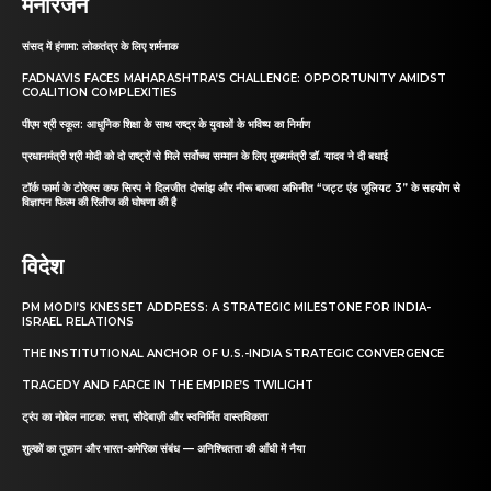
मनोरंजन
संसद में हंगामा: लोकतंत्र के लिए शर्मनाक
FADNAVIS FACES MAHARASHTRA’S CHALLENGE: OPPORTUNITY AMIDST
COALITION COMPLEXITIES
पीएम श्री स्कूल: आधुनिक शिक्षा के साथ राष्ट्र के युवाओं के भविष्य का निर्माण
प्रधानमंत्री श्री मोदी को दो राष्ट्रों से मिले सर्वोच्च सम्मान के लिए मुख्यमंत्री डॉ. यादव ने दी बधाई
टॉर्क फार्मा के टोरेक्स कफ सिरप ने दिलजीत दोसांझ और नीरू बाजवा अभिनीत “जट्ट एंड जूलियट 3” के सहयोग से
विज्ञापन फिल्म की रिलीज की घोषणा की है
विदेश
PM MODI’S KNESSET ADDRESS: A STRATEGIC MILESTONE FOR INDIA-
ISRAEL RELATIONS
THE INSTITUTIONAL ANCHOR OF U.S.-INDIA STRATEGIC CONVERGENCE
TRAGEDY AND FARCE IN THE EMPIRE’S TWILIGHT
ट्रंप का नोबेल नाटक: सत्ता, सौदेबाज़ी और स्वनिर्मित वास्तविकता
शुल्कों का तूफ़ान और भारत-अमेरिका संबंध — अनिश्चितता की आँधी में नैया