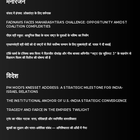
मनोरंजन
संसद में हंगामा: लोकतंत्र के लिए शर्मनाक
FADNAVIS FACES MAHARASHTRA’S CHALLENGE: OPPORTUNITY AMIDST
COALITION COMPLEXITIES
पीएम श्री स्कूल: आधुनिक शिक्षा के साथ राष्ट्र के युवाओं के भविष्य का निर्माण
प्रधानमंत्री श्री मोदी को दो राष्ट्रों से मिले सर्वोच्च सम्मान के लिए मुख्यमंत्री डॉ. यादव ने दी बधाई
टॉर्क फार्मा के टोरेक्स कफ सिरप ने दिलजीत दोसांझ और नीरू बाजवा अभिनीत “जट्ट एंड जूलियट 3” के सहयोग से
विज्ञापन फिल्म की रिलीज की घोषणा की है
विदेश
PM MODI’S KNESSET ADDRESS: A STRATEGIC MILESTONE FOR INDIA-
ISRAEL RELATIONS
THE INSTITUTIONAL ANCHOR OF U.S.-INDIA STRATEGIC CONVERGENCE
TRAGEDY AND FARCE IN THE EMPIRE’S TWILIGHT
ट्रंप का नोबेल नाटक: सत्ता, सौदेबाज़ी और स्वनिर्मित वास्तविकता
शुल्कों का तूफ़ान और भारत-अमेरिका संबंध — अनिश्चितता की आँधी में नैया