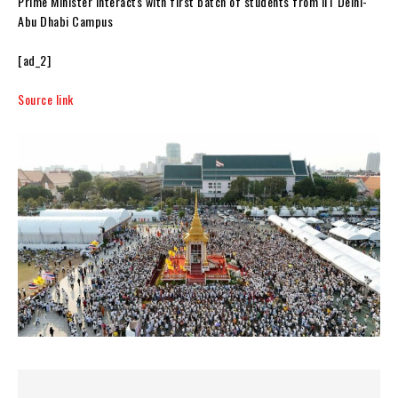
Prime Minister interacts with first batch of students from IIT Delhi-
Abu Dhabi Campus
[ad_2]
Source link