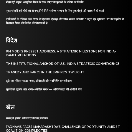
पीएम श्री स्कूल: आधुनिक शिक्षा के साथ राष्ट्र के युवाओं के भविष्य का निर्माण
प्रधानमंत्री श्री मोदी को दो राष्ट्रों से मिले सर्वोच्च सम्मान के लिए मुख्यमंत्री डॉ. यादव ने दी बधाई
टॉर्क फार्मा के टोरेक्स कफ सिरप ने दिलजीत दोसांझ और नीरू बाजवा अभिनीत “जट्ट एंड जूलियट 3” के सहयोग से
विज्ञापन फिल्म की रिलीज की घोषणा की है
विदेश
PM MODI’S KNESSET ADDRESS: A STRATEGIC MILESTONE FOR INDIA-
ISRAEL RELATIONS
THE INSTITUTIONAL ANCHOR OF U.S.-INDIA STRATEGIC CONVERGENCE
TRAGEDY AND FARCE IN THE EMPIRE’S TWILIGHT
ट्रंप का नोबेल नाटक: सत्ता, सौदेबाज़ी और स्वनिर्मित वास्तविकता
शुल्कों का तूफ़ान और भारत-अमेरिका संबंध — अनिश्चितता की आँधी में नैया
खेल
संसद में हंगामा: लोकतंत्र के लिए शर्मनाक
FADNAVIS FACES MAHARASHTRA’S CHALLENGE: OPPORTUNITY AMIDST
COALITION COMPLEXITIES