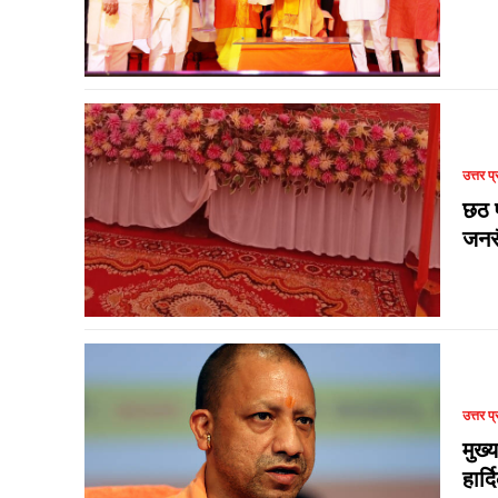
उत्तर प्
छठ प
जनस
उत्तर प्
मुख्
हार्