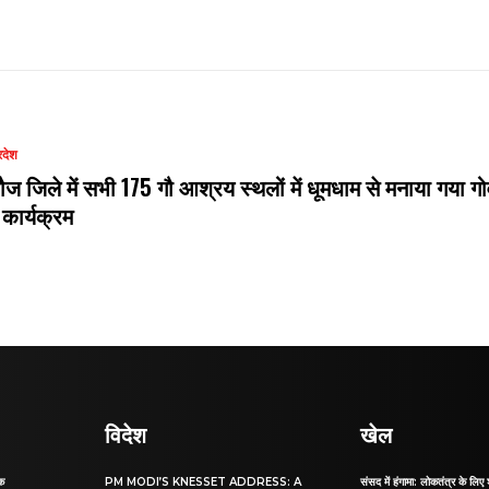
रदेश
ौज जिले में सभी 175 गौ आश्रय स्थलों में धूमधाम से मनाया गया गो
 कार्यक्रम
विदेश
खेल
ाक
PM MODI’S KNESSET ADDRESS: A
संसद में हंगामा: लोकतंत्र के लिए 