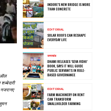
INDORE’S NEW BRIDGE IS MORE
THAN CONCRETE
EDITORIAL
SOLAR ROOFS CAN RESHAPE
EVERYDAY LIFE
उत्तराखंड
DHAMI RELEASES ‘SEVA VIDHI’
BOOK, SAYS IT WILL GUIDE
PUBLIC SERVANTS IN RULE-
BASED GOVERNANCE
ी ऑल
शब्बेदारी
ना नजरानए
EDITORIAL
FARM MACHINERY ON RENT
CAN TRANSFORM
जुमन
SMALLHOLDER FARMING