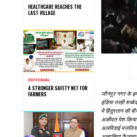
HEALTHCARE REACHES THE
LAST VILLAGE
EDITORIAL
A STRONGER SAFETY NET FOR
जौनपुर नगर के इम
FARMERS
इंडिया तरही शब्बे
में हिंदुस्तान की
अकीदत पेश किय
अलविदाई मजलिस क
अब्बासिया फैजाबा