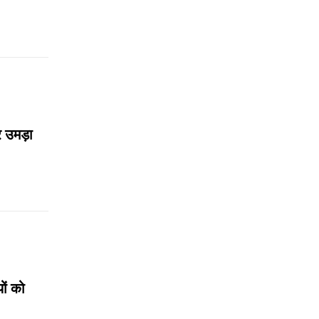
र उमड़ा
ों को