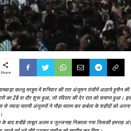
Share
ामबाड़ा कल्लू मरहूम में शनिवार की रात अंजुमन तंजीमें अज़ाये हुसैन क
दारी का 28 वा दौर शुरू हुआ, जो रविवार की देर रात को समाप्त हुआ। इस 
 बीस से ज्यादा मातमी अंजुमनों ने नौहा मातम कर कर्बला के शहीदों को अप
ा।
े बाद शबीहे ताबूत अलम व जुल्जनाह निकाला गया जिसकी हमराह अं
द अपने दर्द भरे नौहे पढ़कर माहौल को गमगीन कर दिया।