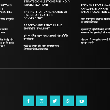
STRATEGIC MILESTONE FOR INDIA-
ISRAEL RELATIONS
ASHTRA’S
FADNAVIS FACES MA
ITY
CHALLENGE: OPPORT
LEXITIES
THE INSTITUTIONAL ANCHOR OF
AMIDST COALITION C
U.S.-INDIA STRATEGIC
CONVERGENCE
ाष्ट्र के युवाओं
पीएम श्री स्कूल: आधुनिक शिक्षा के
के भविष्य का निर्माण
TRAGEDY AND FARCE IN THE
EMPIRE’S TWILIGHT
ले सर्वोच्च
प्रधानमंत्री श्री मोदी को दो राष्ट्रो
दी बधाई
सम्मान के लिए मुख्यमंत्री डॉ. याद
ट्रंप का नोबेल नाटक: सत्ता, सौदेबाज़ी और स्वनिर्मित
वास्तविकता
िलजीत दोसांझ और
जोहर कप में मध्यप्रदेश अकादमी क
यट 3” के सहयो
शानदार प्रदर्शन
 की है
शुल्कों का तूफ़ान और भारत-अमेरिका संबंध —
अनिश्चितता की आँधी में नैया