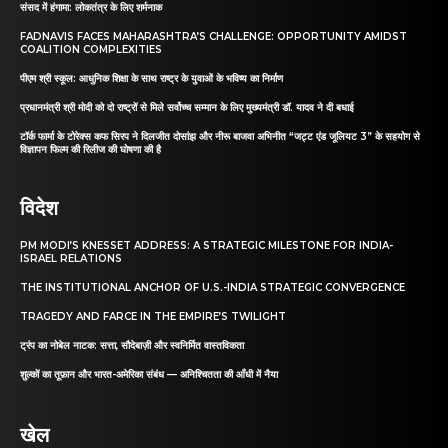
संसद में हंगामा: लोकतंत्र के लिए शर्मनाक
FADNAVIS FACES MAHARASHTRA’S CHALLENGE: OPPORTUNITY AMIDST
COALITION COMPLEXITIES
पीएम श्री स्कूल: आधुनिक शिक्षा के साथ राष्ट्र के युवाओं के भविष्य का निर्माण
प्रधानमंत्री श्री मोदी को दो राष्ट्रों से मिले सर्वोच्च सम्मान के लिए मुख्यमंत्री डॉ. यादव ने दी बधाई
टॉर्क फार्मा के टोरेक्स कफ सिरप ने दिलजीत दोसांझ और नीरू बाजवा अभिनीत “जट्ट एंड जूलियट 3” के सहयोग से
विज्ञापन फिल्म की रिलीज की घोषणा की है
विदेश
PM MODI’S KNESSET ADDRESS: A STRATEGIC MILESTONE FOR INDIA-
ISRAEL RELATIONS
THE INSTITUTIONAL ANCHOR OF U.S.-INDIA STRATEGIC CONVERGENCE
TRAGEDY AND FARCE IN THE EMPIRE’S TWILIGHT
ट्रंप का नोबेल नाटक: सत्ता, सौदेबाज़ी और स्वनिर्मित वास्तविकता
शुल्कों का तूफ़ान और भारत-अमेरिका संबंध — अनिश्चितता की आँधी में नैया
खेल