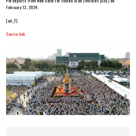
PM departs from New Delhi for United Arab Emirates (UAE) on
February 13, 2024.
[ad_2]
Source link