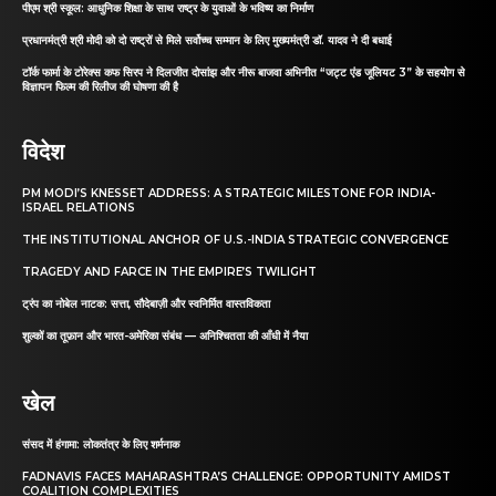
पीएम श्री स्कूल: आधुनिक शिक्षा के साथ राष्ट्र के युवाओं के भविष्य का निर्माण
प्रधानमंत्री श्री मोदी को दो राष्ट्रों से मिले सर्वोच्च सम्मान के लिए मुख्यमंत्री डॉ. यादव ने दी बधाई
टॉर्क फार्मा के टोरेक्स कफ सिरप ने दिलजीत दोसांझ और नीरू बाजवा अभिनीत “जट्ट एंड जूलियट 3” के सहयोग से
विज्ञापन फिल्म की रिलीज की घोषणा की है
विदेश
PM MODI’S KNESSET ADDRESS: A STRATEGIC MILESTONE FOR INDIA-
ISRAEL RELATIONS
THE INSTITUTIONAL ANCHOR OF U.S.-INDIA STRATEGIC CONVERGENCE
TRAGEDY AND FARCE IN THE EMPIRE’S TWILIGHT
ट्रंप का नोबेल नाटक: सत्ता, सौदेबाज़ी और स्वनिर्मित वास्तविकता
शुल्कों का तूफ़ान और भारत-अमेरिका संबंध — अनिश्चितता की आँधी में नैया
खेल
संसद में हंगामा: लोकतंत्र के लिए शर्मनाक
FADNAVIS FACES MAHARASHTRA’S CHALLENGE: OPPORTUNITY AMIDST
COALITION COMPLEXITIES