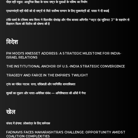
पीएम श्री स्कूल: आधुनिक शिक्षा के साथ राष्ट्र के युवाओं के भविष्य का निर्माण
प्रधानमंत्री श्री मोदी को दो राष्ट्रों से मिले सर्वोच्च सम्मान के लिए मुख्यमंत्री डॉ. यादव ने दी बधाई
टॉर्क फार्मा के टोरेक्स कफ सिरप ने दिलजीत दोसांझ और नीरू बाजवा अभिनीत “जट्ट एंड जूलियट 3” के सहयोग से
विज्ञापन फिल्म की रिलीज की घोषणा की है
विदेश
PM MODI’S KNESSET ADDRESS: A STRATEGIC MILESTONE FOR INDIA-
ISRAEL RELATIONS
THE INSTITUTIONAL ANCHOR OF U.S.-INDIA STRATEGIC CONVERGENCE
TRAGEDY AND FARCE IN THE EMPIRE’S TWILIGHT
ट्रंप का नोबेल नाटक: सत्ता, सौदेबाज़ी और स्वनिर्मित वास्तविकता
शुल्कों का तूफ़ान और भारत-अमेरिका संबंध — अनिश्चितता की आँधी में नैया
खेल
संसद में हंगामा: लोकतंत्र के लिए शर्मनाक
FADNAVIS FACES MAHARASHTRA’S CHALLENGE: OPPORTUNITY AMIDST
COALITION COMPLEXITIES