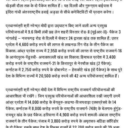
खेड़की दौला तक के दो पैकेज शामिल हैं। यह दिल्ली और गुरुग्राम बाईपास में
इंदिरा गांधी अंतरराष्‍ट्रीय हवाई अड्डा से सीधे कनेक्टिविटी भी प्रदान करेगा।
प्रधानमंत्री श्री नरेन्‍द्र मोदी द्वारा उद्घाटन किए जाने वाली अन्य प्रमुख
परियोजनाओं में 9.6 किमी लंबी छह लेन शहरी विस्तार रोड-II (यूईआर-II)- पैकेज 3
नांगलोई – नजफगढ़ रोड से दिल्ली में सेक्टर 24 द्वारका खंड तक शामिल हैं; उत्तर
प्रदेश में 4,600 करोड़ रुपये की लागत से लखनऊ रिंग रोड के तीन पैकेज का
विकास; आंध्र प्रदेश राज्य में 2,950 करोड़ रुपये की लागत से राष्‍ट्रीय राजमार्ग-16
के आनंदपुरम-पेंडुरथी- अनाकापल्ली खंड का विकास; हिमाचल प्रदेश में 3,400
करोड़ रुपये के राष्‍ट्रीय राजमार्ग-21 के किरतपुर से नेरचौक खंड (2 पैकेज);
कर्नाटक में 2,750 करोड़ रुपये के डोबास्पेट – हेसकोटे खंड (दो पैकेज) के साथ पूरे
देश के विभिन्‍न राज्‍यों में 20,500 करोड़ रुपये की 42 अन्य परियोजनाएं शामिल हैं।
प्रधानमंत्री श्री नरेन्‍द्र मोदी देश में विभिन्न राष्ट्रीय राजमार्ग परियोजनाओं की
आधारशिला भी रखेंगे। जिन प्रमुख परियोजनाओं की आधारशिला रखी जाएगी उनमें
आंध्र प्रदेश में 14,000 करोड़ के बेंगलुरु-कडप्पा-विजयवाड़ा एक्सप्रेसवे के 14
पैकेज; कर्नाटक में 8,000 करोड़ रुपये के राष्ट्रीय राजमार्ग-748ए के बेलगाम-हुंगुंड-
रायचूर खंड के छह पैकेज; हरियाणा में 4,900 करोड़ रुपये शामली-अंबाला राष्‍ट्रीय
राजमार्ग के तीन पैकेज; पंजाब में 3,800 करोड़ रुपये के अमृतसर-बठिंडा कॉरिडोर
के दो पैकेज; इसके साथ देश के विभन्‍न राज्‍यों में 32,700 करोड़ रुपये की 39 अन्य