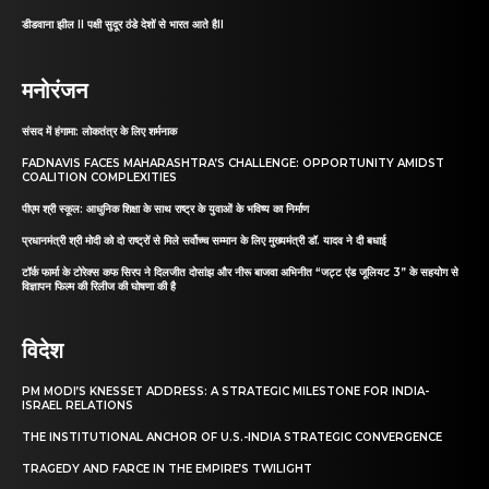
डीडवाना झील II पक्षी सुदूर ठंडे देशों से भारत आते हैII
मनोरंजन
संसद में हंगामा: लोकतंत्र के लिए शर्मनाक
FADNAVIS FACES MAHARASHTRA’S CHALLENGE: OPPORTUNITY AMIDST
COALITION COMPLEXITIES
पीएम श्री स्कूल: आधुनिक शिक्षा के साथ राष्ट्र के युवाओं के भविष्य का निर्माण
प्रधानमंत्री श्री मोदी को दो राष्ट्रों से मिले सर्वोच्च सम्मान के लिए मुख्यमंत्री डॉ. यादव ने दी बधाई
टॉर्क फार्मा के टोरेक्स कफ सिरप ने दिलजीत दोसांझ और नीरू बाजवा अभिनीत “जट्ट एंड जूलियट 3” के सहयोग से
विज्ञापन फिल्म की रिलीज की घोषणा की है
विदेश
PM MODI’S KNESSET ADDRESS: A STRATEGIC MILESTONE FOR INDIA-
ISRAEL RELATIONS
THE INSTITUTIONAL ANCHOR OF U.S.-INDIA STRATEGIC CONVERGENCE
TRAGEDY AND FARCE IN THE EMPIRE’S TWILIGHT